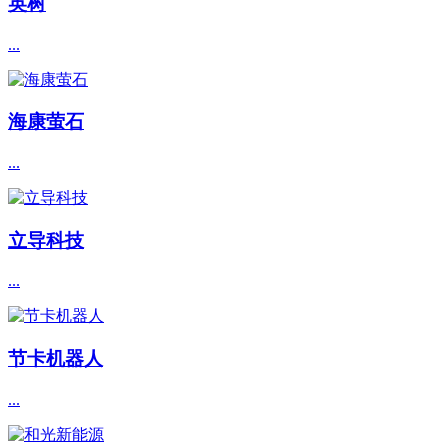
英树
...
海康萤石
...
立导科技
...
节卡机器人
...