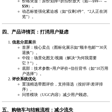
价格突显：原价划掉+折扣价放大（如
→
~~$99~~
$59
）。
动态标签强化紧迫感（如“仅剩3件”、“2人正在浏
览”）。
四、产品详情页：打消用户疑虑
信息分层展示
首屏：核心卖点（图标化展示如“顺丰包邮”“30天
退换”）。
中段：场景化图文/视频（解决“为何我需要
它？”）。
底部：技术参数+用户评价+信任背书（如“10万用
户选择”）。
评价系统优化
置顶精选带图评价，支持筛选（按好评/差评排
序）。
问答模块（UGC内容）减少用户顾虑。
五、购物车与结账流程：减少流失